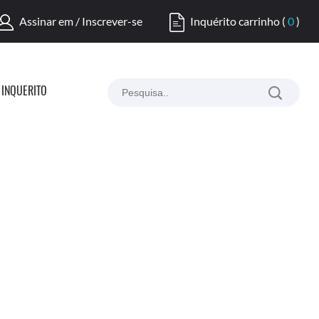
Assinar em / Inscrever-se
Inquérito carrinho
(
0
)
INQUÉRITO